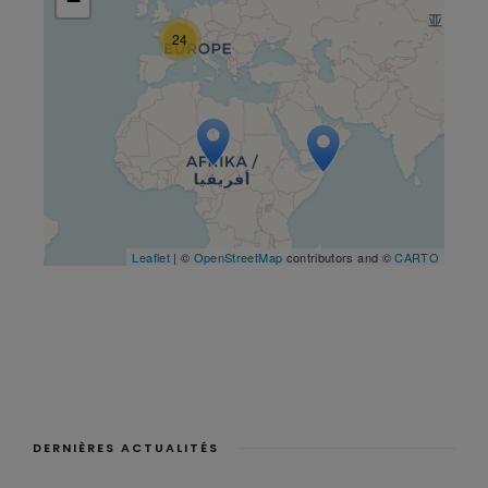
−
24
Travelers' Map is loading...
If you see this after your page is
loaded completely, leafletJS
files are missing.
Leaflet
| ©
OpenStreetMap
contributors and ©
CARTO
DERNIÈRES ACTUALITÉS