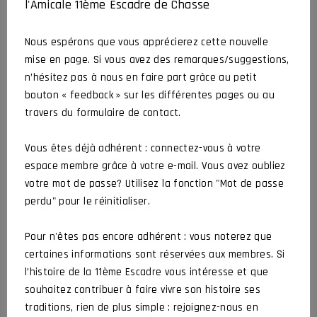
l'Amicale 11ème Escadre de Chasse
Nous espérons que vous apprécierez cette nouvelle
mise en page. Si vous avez des remarques/suggestions,
n’hésitez pas à nous en faire part grâce au petit
bouton « feedback » sur les différentes pages ou au
travers du formulaire de contact.
Vous êtes déjà adhérent : connectez-vous à votre
espace membre grâce à votre e-mail. Vous avez oubliez
votre mot de passe? Utilisez la fonction "Mot de passe
perdu" pour le réinitialiser.
Visite au 1/11 Roussillon à Cognac
Pour n'êtes pas encore adhérent : vous noterez que
certaines informations sont réservées aux membres. Si
CROCHARD Jean-Luc
15 novembre 2019
l’histoire de la 11ème Escadre vous intéresse et que
6 min de lecture
souhaitez contribuer à faire vivre son histoire ses
traditions, rien de plus simple : rejoignez-nous en
Ce contenu est réservé aux membresRejoignez l'Amicale