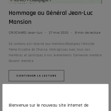
Hommage au Général Jean-Luc
Mansion
CROCHARD Jean-Luc
27 mai 2020
8 min de lecture
Ce contenu est réservé aux membresRejoignez l'Amicale
11ème Escadre de Chasse, intéragissez avec tous nos
membres et participez à nos évènements Connexion membre
Devenir membre
CONTINUER LA LECTURE
ALBUM
L’AMICALE Y ÉTAIT
Bienvenue sur le nouveau site internet de