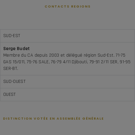
CONTACTS REGIONS
Délégués régionaux
SUD-EST
Serge Budet
Membre du CA depuis 2003 et délégué région Sud-Est. 71-75
GAS 15/011, 75-76 SALE, 76-79 4/11 Djibouti, 79-91 2/11 SER, 91-95
SER-BT.
SUD-OUEST
OUEST
DISTINCTION VOTÉE EN ASSEMBLÉE GÉNÉRALE
Nos présidents d'honneur