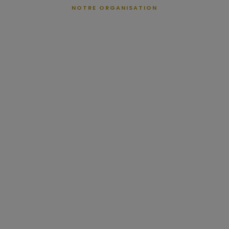
NOTRE ORGANISATION
Organigramme
JEAN-LUC CROCHARD
Président
JEAN-PAUL SAUSSIER
Délégué Général
Trésoriers
Alain Hélou
Gilles Gauluet