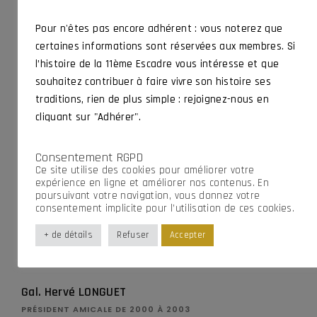
Pour n'êtes pas encore adhérent : vous noterez que
certaines informations sont réservées aux membres. Si
l’histoire de la 11ème Escadre vous intéresse et que
souhaitez contribuer à faire vivre son histoire ses
traditions, rien de plus simple : rejoignez-nous en
Gal. Pierre RICHALET
cliquant sur "Adhérer".
PRÉSIDENT AMICALE DE 1997 À 2000
Consentement RGPD
En cours.
Ce site utilise des cookies pour améliorer votre
expérience en ligne et améliorer nos contenus. En
poursuivant votre navigation, vous donnez votre
consentement implicite pour l’utilisation de ces cookies.
+ de détails
Refuser
Accepter
Gal. Hervé LONGUET
PRÉSIDENT AMICALE DE 2000 À 2003