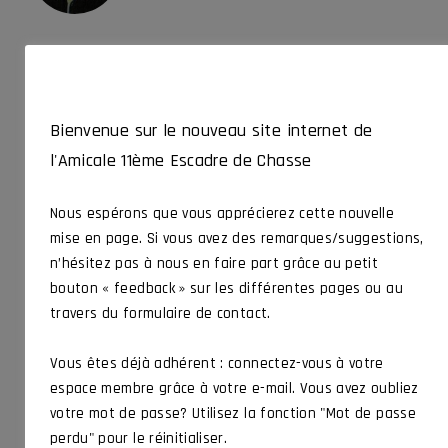
Christian THEOBALD
SYMPATHISANT
Suppléant à Michel Graff. Passionné de photo, il est
Bienvenue sur le nouveau site internet de
responsable de différentes photothèque dont celle de
l’Amicale depuis 2005
l'Amicale 11ème Escadre de Chasse
ÉLUES PAR VOTE
Les présidents
Nous espérons que vous apprécierez cette nouvelle
mise en page. Si vous avez des remarques/suggestions,
n’hésitez pas à nous en faire part grâce au petit
bouton « feedback » sur les différentes pages ou au
travers du formulaire de contact.
Jean FRANCOIS
Vous êtes déjà adhérent : connectez-vous à votre
PRESIDENT FONDATEUR
espace membre grâce à votre e-mail. Vous avez oubliez
votre mot de passe? Utilisez la fonction "Mot de passe
Pilote 1/11 – "Peintre" à la TRAGEDIE- Juin 1972/Mai 1980.
perdu" pour le réinitialiser.