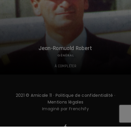
Jean-Romuald Robert
GÉNÉRAL
À COMPLÉTER
2021 © Amicale 11 ·
Politique de confidentialité
·
Mentions légales
Imaginé par Frenchify