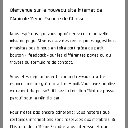
« RES NON VERBA » # 82
Bienvenue sur le nouveau site internet de
CROCHARD Jean-Luc
26 juillet 2026
l'Amicale 11ème Escadre de Chasse
Actualités
Article
Nous espérons que vous apprécierez cette nouvelle
mise en page. Si vous avez des remarques/suggestions,
Hommage à Bernard et Stéphane
n’hésitez pas à nous en faire part grâce au petit
CROCHARD Jean-Luc
2 juillet 2026
bouton « feedback » sur les différentes pages ou au
Actualités
Organisé par l’amicale
travers du formulaire de contact.
Vous êtes déjà adhérent : connectez-vous à votre
AG 2026 de l’Amicale
espace membre grâce à votre e-mail. Vous avez oubliez
votre mot de passe? Utilisez la fonction "Mot de passe
CROCHARD Jean-Luc
5 juin 2026
Actualités
Assemblée Générale
perdu" pour le réinitialiser.
Pour n'êtes pas encore adhérent : vous noterez que
certaines informations sont réservées aux membres. Si
DERNIERS COMMENTAIRES
l’histoire de la 11ème Escadre vous intéresse et que