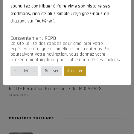
souhaitez contribuer à faire vivre son histoire ses
traditions, rien de plus simple : rejoignez-nous en
DURAND Christian
sur
Hommage à Bernard et Stéphane
cliquant sur "Adhérer".
29 juillet 2026
RIOTTE Gérard
sur
Renaissance du JAGUAR E23
Consentement RGPD
1 juillet 2026
Ce site utilise des cookies pour améliorer votre
expérience en ligne et améliorer nos contenus. En
CROCHARD Jean-Luc
sur
Renaissance du JAGUAR E23
poursuivant votre navigation, vous donnez votre
consentement implicite pour l’utilisation de ces cookies.
16 mai 2026
CROCHARD Jean-Luc
sur
Renaissance du JAGUAR E23
+ de détails
Refuser
Accepter
16 mai 2026
RIOTTE Gérard
sur
Renaissance du JAGUAR E23
14 mai 2026
DERNIÈRES TRIBUNES