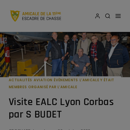
ACTUALITÉS
AVIATION
ÉVÈNEMENTS
L’AMICALE Y ÉTAIT
MEMBRES
ORGANISÉ PAR L’AMICALE
Visite EALC Lyon Corbas
par S BUDET