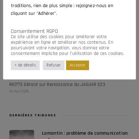
traditions, rien de plus simple : rejoignez-nous en
DURAND Christian
sur
Hommage à Bernard et Stéphane
cliquant sur "Adhérer".
29 juillet 2026
RIOTTE Gérard
sur
Renaissance du JAGUAR E23
Consentement RGPD
1 juillet 2026
Ce site utilise des cookies pour améliorer votre
expérience en ligne et améliorer nos contenus. En
CROCHARD Jean-Luc
sur
Renaissance du JAGUAR E23
poursuivant votre navigation, vous donnez votre
consentement implicite pour l’utilisation de ces cookies.
16 mai 2026
CROCHARD Jean-Luc
sur
Renaissance du JAGUAR E23
+ de détails
Refuser
Accepter
16 mai 2026
RIOTTE Gérard
sur
Renaissance du JAGUAR E23
14 mai 2026
DERNIÈRES TRIBUNES
Lamantin : problème de communication