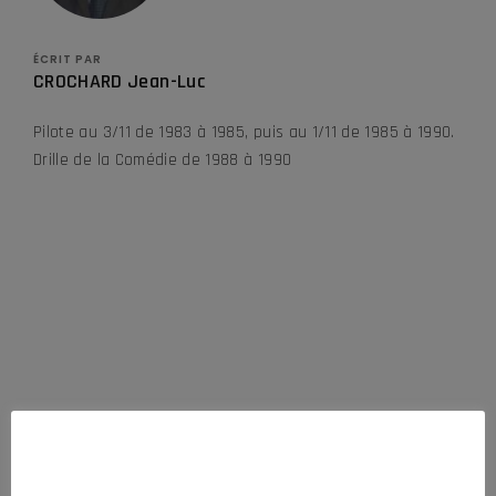
ÉCRIT PAR
CROCHARD Jean-Luc
Pilote au 3/11 de 1983 à 1985, puis au 1/11 de 1985 à 1990.
Drille de la Comédie de 1988 à 1990
DERNIÈRES ACTUALITÉS