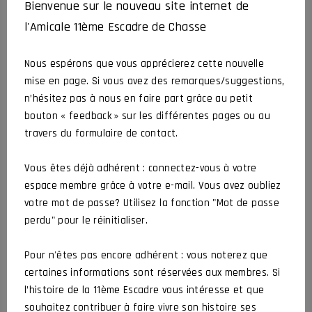
« RES NON VERBA » # 82
Bienvenue sur le nouveau site internet de
CROCHARD Jean-Luc
26 juillet 2026
l'Amicale 11ème Escadre de Chasse
Actualités
Article
Nous espérons que vous apprécierez cette nouvelle
mise en page. Si vous avez des remarques/suggestions,
Hommage à Bernard et Stéphane
n’hésitez pas à nous en faire part grâce au petit
CROCHARD Jean-Luc
2 juillet 2026
bouton « feedback » sur les différentes pages ou au
Actualités
Organisé par l’amicale
travers du formulaire de contact.
Vous êtes déjà adhérent : connectez-vous à votre
AG 2026 de l’Amicale
espace membre grâce à votre e-mail. Vous avez oubliez
votre mot de passe? Utilisez la fonction "Mot de passe
CROCHARD Jean-Luc
5 juin 2026
Actualités
Assemblée Générale
perdu" pour le réinitialiser.
Pour n'êtes pas encore adhérent : vous noterez que
certaines informations sont réservées aux membres. Si
DERNIERS COMMENTAIRES
l’histoire de la 11ème Escadre vous intéresse et que
souhaitez contribuer à faire vivre son histoire ses