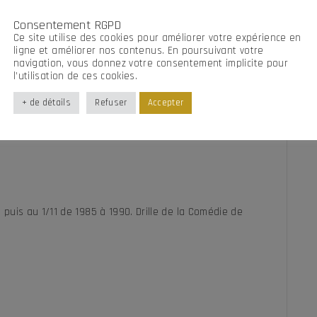
Consentement RGPD
Ce site utilise des cookies pour améliorer votre expérience en
ligne et améliorer nos contenus. En poursuivant votre
navigation, vous donnez votre consentement implicite pour
WHATSAPP
E-MAIL
l’utilisation de ces cookies.
+ de détails
Refuser
Accepter
, puis au 1/11 de 1985 à 1990. Drille de la Comédie de