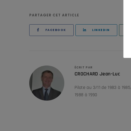
PARTAGER CET ARTICLE
FACEBOOK
LINKEDIN
ÉCRIT PAR
CROCHARD Jean-Luc
Pilote au 3/11 de 1983 à 1985
1988 à 1990