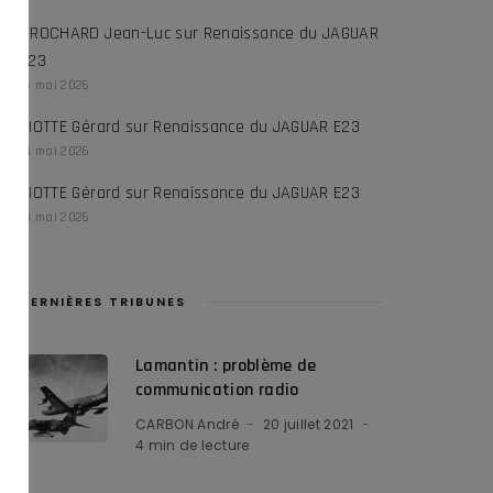
CROCHARD Jean-Luc
sur
Renaissance du JAGUAR
E23
16 mai 2026
RIOTTE Gérard
sur
Renaissance du JAGUAR E23
14 mai 2026
RIOTTE Gérard
sur
Renaissance du JAGUAR E23
14 mai 2026
DERNIÈRES TRIBUNES
Lamantin : problème de
communication radio
CARBON André
20 juillet 2021
4 min de lecture