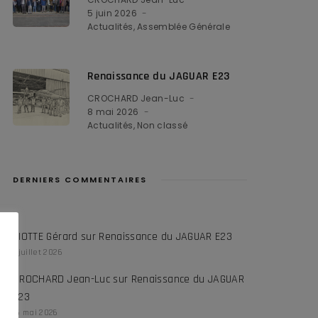
5 juin 2026
Actualités
Assemblée Générale
Renaissance du JAGUAR E23
CROCHARD Jean-Luc
8 mai 2026
Actualités
Non classé
DERNIERS COMMENTAIRES
RIOTTE Gérard
sur
Renaissance du JAGUAR E23
1 juillet 2026
CROCHARD Jean-Luc
sur
Renaissance du JAGUAR
E23
16 mai 2026