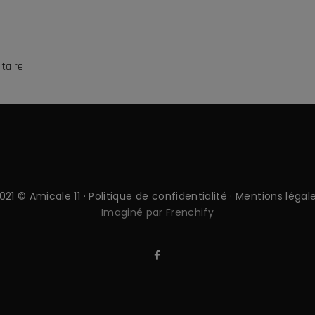
taire.
021 © Amicale 11 ·
Politique de confidentialité
·
Mentions légal
Imaginé par Frenchify