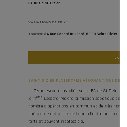
BA 113 Saint-Dizier
VARIATIONS DE PRIX :
34 Rue Godard Brulliard, 52100 Saint-Dizier
ADRESSE
VOIR L
SAINT DIZIER PLATEFORME AÉRONAUTIQUE DE LA
La 7ème escadre installée sur la BA de St Dizier 
ème
la 11
Escadre. Malgré la mission spécifique de la 
nombre d'opérations en commun et de très nombreux
opéraient sont passé de l'une à l'autre au cours de 
forts et souvent indéfectible.