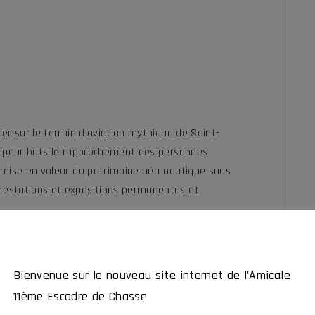
ier sur le terrain d’aviation mythique de Saint-
n a pour buts le rapprochement des personnes
la mise en valeur du patrimoine aéronautique sous
ifestations et expositions permanentes et
Bienvenue sur le nouveau site internet de l'Amicale
11ème Escadre de Chasse