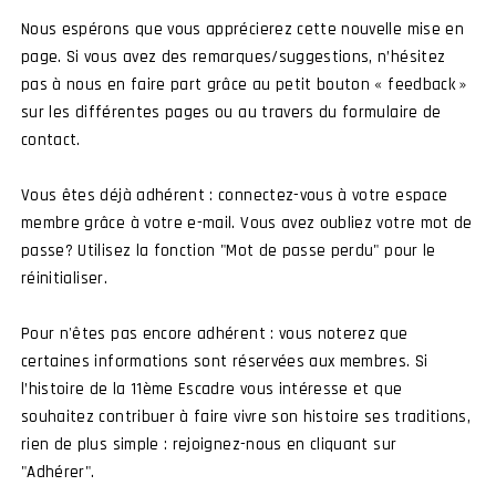
Nous espérons que vous apprécierez cette nouvelle mise en
page. Si vous avez des remarques/suggestions, n’hésitez
pas à nous en faire part grâce au petit bouton « feedback »
sur les différentes pages ou au travers du formulaire de
contact.
Vous êtes déjà adhérent : connectez-vous à votre espace
membre grâce à votre e-mail. Vous avez oubliez votre mot de
E SITE
passe? Utilisez la fonction "Mot de passe perdu" pour le
réinitialiser.
 7ÈME ESCADRE
Pour n'êtes pas encore adhérent : vous noterez que
était équipée de Jaguar dans les mêmes temps que
certaines informations sont réservées aux membres. Si
ème
7
escadre ces deux escadres ont effectué
l’histoire de la 11ème Escadre vous intéresse et que
 pilotes, mécaniciens, OR ou autres qui y
souhaitez contribuer à faire vivre son histoire ses traditions,
leurs vies opérationnelles tissant ainsi des liens
rien de plus simple : rejoignez-nous en cliquant sur
"Adhérer".