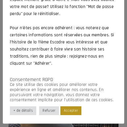
Musée de l’Aviation
votre mot de passe? Utilisez la fonction "Mot de passe
perdu" pour le réinitialiser.
Clément Ader
Pour n'êtes pas encore adhérent : vous noterez que
certaines informations sont réservées aux membres. Si
CLAVER Pierrick
31 octobre 2021
0 commentaire
l’histoire de la 11ème Escadre vous intéresse et que
souhaitez contribuer à faire vivre son histoire ses
Section de l’association Espaces Aéro Lyon Corbas (EALC),
traditions, rien de plus simple : rejoignez-nous en
c’est un musée d’aviation géré par une équipe 100% bénévole.
Restaurations, visites guidées parmi plus de 35 appareils,
cliquant sur "Adhérer".
enseignement...
Consentement RGPD
Ce site utilise des cookies pour améliorer votre
expérience en ligne et améliorer nos contenus. En
poursuivant votre navigation, vous donnez votre
consentement implicite pour l’utilisation de ces cookies.
+ de détails
Refuser
Accepter