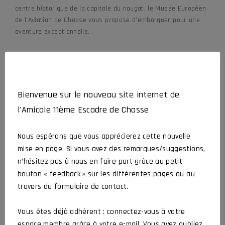
centre historique de la capitale du nougat, le Musée Européen
de l’Aviation de Chasse vous propose d’embarquer pour une
aventure exceptionnelle...
Bienvenue sur le nouveau site internet de
l'Amicale 11ème Escadre de Chasse
Nous espérons que vous apprécierez cette nouvelle
mise en page. Si vous avez des remarques/suggestions,
n’hésitez pas à nous en faire part grâce au petit
bouton « feedback » sur les différentes pages ou au
travers du formulaire de contact.
Vous êtes déjà adhérent : connectez-vous à votre
espace membre grâce à votre e-mail. Vous avez oubliez