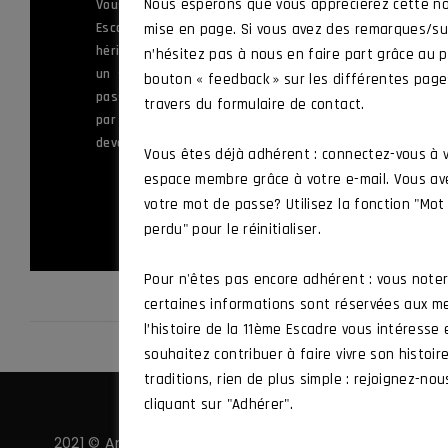
ème
Nous espérons que vous apprécierez cette no
Vous servez ou avez appartenu à la 11
Escadre de Chasse, ou à l’une des unités
mise en page. Si vous avez des remarques/su
héritières de ses traditions, ou vous êtes
n’hésitez pas à nous en faire part grâce au p
un sympathisant souhaitant mettre sa
bouton « feedback » sur les différentes pag
passion au service des valeurs défendues
travers du formulaire de contact.
par l’Amicale et vous souhaitez en
devenir membre.
Vous êtes déjà adhérent : connectez-vous à 
espace membre grâce à votre e-mail. Vous av
ADHÉRER
votre mot de passe? Utilisez la fonction "Mo
perdu" pour le réinitialiser.
Pour n'êtes pas encore adhérent : vous note
certaines informations sont réservées aux m
l’histoire de la 11ème Escadre vous intéresse
souhaitez contribuer à faire vivre son histoir
traditions, rien de plus simple : rejoignez-nou
cliquant sur "Adhérer".
2021 © Amicale 11 ·
Politique de confidentialité
·