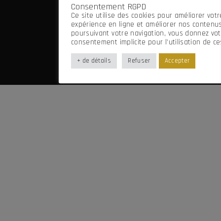
Consentement RGPD
Mentions légales
Ce site utilise des cookies pour améliorer votr
Imaginé par Frenchify
expérience en ligne et améliorer nos contenus
poursuivant votre navigation, vous donnez vot
consentement implicite pour l’utilisation de ce
+ de détails
Refuser
Accepter