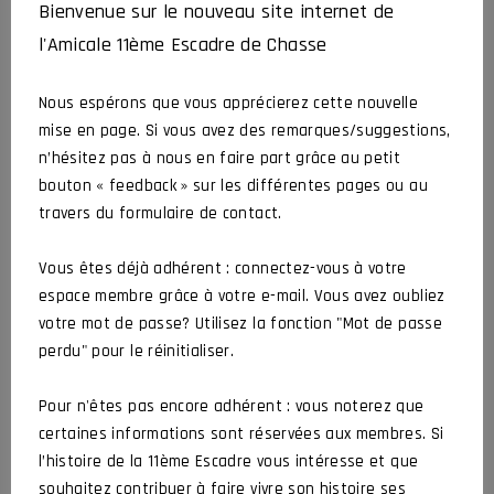
« RES NON VERBA » # 82
Bienvenue sur le nouveau site internet de
l'Amicale 11ème Escadre de Chasse
CROCHARD Jean-Luc
26 juillet 2026
Actualités
Article
Nous espérons que vous apprécierez cette nouvelle
mise en page. Si vous avez des remarques/suggestions,
Hommage à Bernard et Stéphane
n’hésitez pas à nous en faire part grâce au petit
bouton « feedback » sur les différentes pages ou au
CROCHARD Jean-Luc
2 juillet 2026
Actualités
Organisé par l’amicale
travers du formulaire de contact.
Vous êtes déjà adhérent : connectez-vous à votre
AG 2026 de l’Amicale
espace membre grâce à votre e-mail. Vous avez oubliez
votre mot de passe? Utilisez la fonction "Mot de passe
CROCHARD Jean-Luc
5 juin 2026
Actualités
Assemblée Générale
perdu" pour le réinitialiser.
Pour n'êtes pas encore adhérent : vous noterez que
certaines informations sont réservées aux membres. Si
DERNIERS COMMENTAIRES
l’histoire de la 11ème Escadre vous intéresse et que
souhaitez contribuer à faire vivre son histoire ses