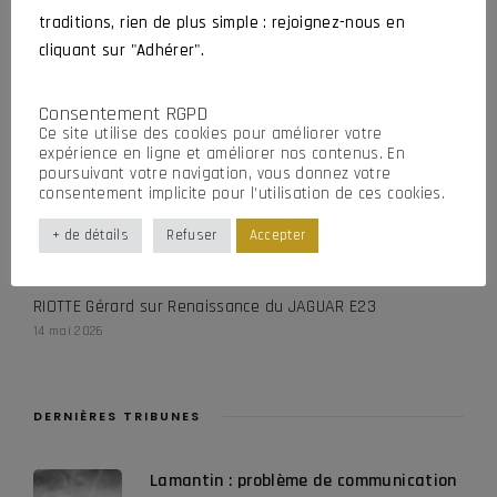
traditions, rien de plus simple : rejoignez-nous en
DURAND Christian
sur
Hommage à Bernard et Stéphane
cliquant sur "Adhérer".
29 juillet 2026
RIOTTE Gérard
sur
Renaissance du JAGUAR E23
Consentement RGPD
1 juillet 2026
Ce site utilise des cookies pour améliorer votre
expérience en ligne et améliorer nos contenus. En
CROCHARD Jean-Luc
sur
Renaissance du JAGUAR E23
poursuivant votre navigation, vous donnez votre
consentement implicite pour l’utilisation de ces cookies.
16 mai 2026
+ de détails
Refuser
Accepter
CROCHARD Jean-Luc
sur
Renaissance du JAGUAR E23
16 mai 2026
RIOTTE Gérard
sur
Renaissance du JAGUAR E23
14 mai 2026
DERNIÈRES TRIBUNES
Lamantin : problème de communication