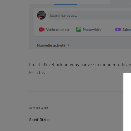
Un site Facebook où vous pouvez demander à deven
Escadre.
MONTANT:
Saint Dizier