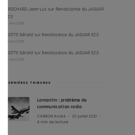
CROCHARD Jean-Luc
sur
Renaissance du JAGUAR
E23
16 mai 2026
RIOTTE Gérard
sur
Renaissance du JAGUAR E23
14 mai 2026
RIOTTE Gérard
sur
Renaissance du JAGUAR E23
14 mai 2026
DERNIÈRES TRIBUNES
Lamantin : problème de
communication radio
CARBON André
20 juillet 2021
4 min de lecture