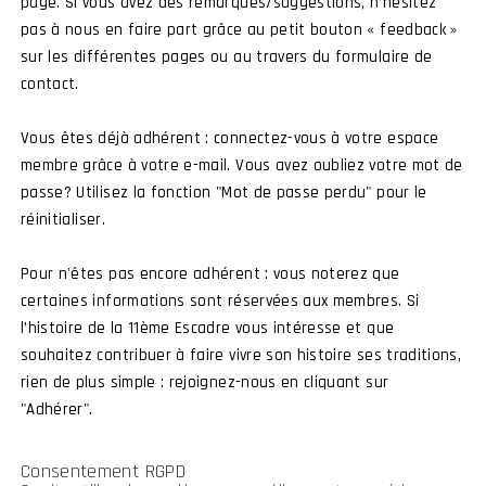
page. Si vous avez des remarques/suggestions, n’hésitez
pas à nous en faire part grâce au petit bouton « feedback »
sur les différentes pages ou au travers du formulaire de
contact.
Vous êtes déjà adhérent : connectez-vous à votre espace
membre grâce à votre e-mail. Vous avez oubliez votre mot de
E SITE
passe? Utilisez la fonction "Mot de passe perdu" pour le
réinitialiser.
Pour n'êtes pas encore adhérent : vous noterez que
faire vivre cet espace mémoriel.
certaines informations sont réservées aux membres. Si
l’histoire de la 11ème Escadre vous intéresse et que
souhaitez contribuer à faire vivre son histoire ses traditions,
rien de plus simple : rejoignez-nous en cliquant sur
"Adhérer".
WHATSAPP
E-MAIL
Consentement RGPD