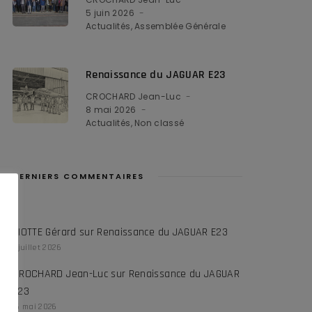
5 juin 2026
Actualités
Assemblée Générale
Renaissance du JAGUAR E23
CROCHARD Jean-Luc
8 mai 2026
Actualités
Non classé
DERNIERS COMMENTAIRES
RIOTTE Gérard
sur
Renaissance du JAGUAR E23
1 juillet 2026
CROCHARD Jean-Luc
sur
Renaissance du JAGUAR
E23
16 mai 2026