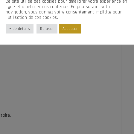
Ce site utilise des cookies pour améliorer votre expérience en
ligne et améliorer nos contenus. En poursuivant votre
navigation, vous donnez votre consentement implicite pour
l’utilisation de ces cookies.
+ de détails
Refuser
Accepter
, puis au 1/11 de 1985 à 1990. Drille de la Comédie de
taire.