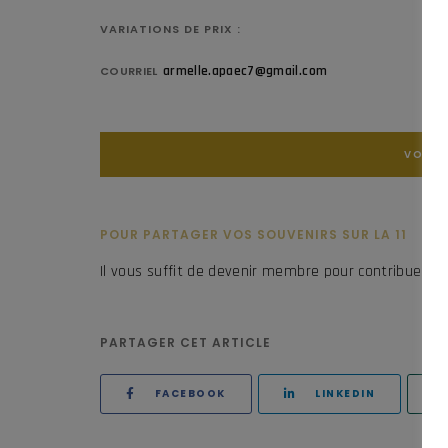
VARIATIONS DE PRIX :
armelle.apaec7@gmail.com
COURRIEL
VOIR L
POUR PARTAGER VOS SOUVENIRS SUR LA 11
Il vous suffit de devenir membre pour contribuer à 
PARTAGER CET ARTICLE
FACEBOOK
LINKEDIN