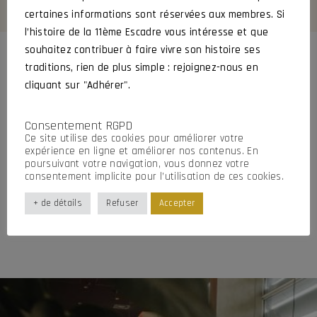
certaines informations sont réservées aux membres. Si
l’histoire de la 11ème Escadre vous intéresse et que
souhaitez contribuer à faire vivre son histoire ses
traditions, rien de plus simple : rejoignez-nous en
OUR GALLERY
cliquant sur "Adhérer".
Satisfying peopleu2019s hunger
Consentement RGPD
for lifeu2019s simple pleasures.
Ce site utilise des cookies pour améliorer votre
Make people happy, have some
expérience en ligne et améliorer nos contenus. En
poursuivant votre navigation, vous donnez votre
fun and be number one. The
consentement implicite pour l’utilisation de ces cookies.
pleasure of finding the
+ de détails
Refuser
Accepter
difference.