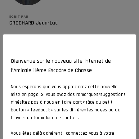
ÉCRIT PAR
CROCHARD Jean-Luc
Pilote au 3/11 de 1983 à 1985, puis au 1/11 de 1985 à 1990.
Drille de la Comédie de 1988 à 1990
Bienvenue sur le nouveau site internet de
l'Amicale 11ème Escadre de Chasse
Nous espérons que vous apprécierez cette nouvelle
mise en page. Si vous avez des remarques/suggestions,
n’hésitez pas à nous en faire part grâce au petit
bouton « feedback » sur les différentes pages ou au
travers du formulaire de contact.
DERNIÈRES ACTUALITÉS
Vous êtes déjà adhérent : connectez-vous à votre