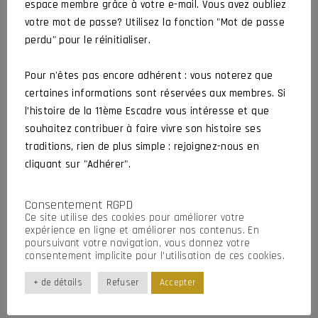
« RES NON VERBA » # 82
espace membre grâce à votre e-mail. Vous avez oubliez
votre mot de passe? Utilisez la fonction "Mot de passe
CROCHARD Jean-Luc
26 juillet 2026
Actualités
Article
perdu" pour le réinitialiser.
Pour n'êtes pas encore adhérent : vous noterez que
certaines informations sont réservées aux membres. Si
Hommage à Bernard et Stéphane
l’histoire de la 11ème Escadre vous intéresse et que
CROCHARD Jean-Luc
2 juillet 2026
souhaitez contribuer à faire vivre son histoire ses
Actualités
Organisé par l’amicale
traditions, rien de plus simple : rejoignez-nous en
cliquant sur "Adhérer".
AG 2026 de l’Amicale
Consentement RGPD
CROCHARD Jean-Luc
5 juin 2026
Ce site utilise des cookies pour améliorer votre
Actualités
Assemblée Générale
expérience en ligne et améliorer nos contenus. En
poursuivant votre navigation, vous donnez votre
consentement implicite pour l’utilisation de ces cookies.
+ de détails
Refuser
Accepter
DERNIERS COMMENTAIRES