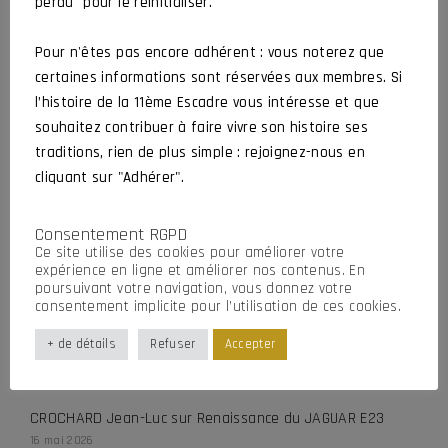
perdu" pour le réinitialiser.
Actualités
Organisé par l’amicale
Pour n'êtes pas encore adhérent : vous noterez que
certaines informations sont réservées aux membres. Si
AG 2026 de l’Amicale
l’histoire de la 11ème Escadre vous intéresse et que
CROCHARD Jean-Luc
5 juin 2026
souhaitez contribuer à faire vivre son histoire ses
Actualités
Assemblée Générale
traditions, rien de plus simple : rejoignez-nous en
cliquant sur "Adhérer".
DERNIERS COMMENTAIRES
Consentement RGPD
Ce site utilise des cookies pour améliorer votre
expérience en ligne et améliorer nos contenus. En
poursuivant votre navigation, vous donnez votre
DURAND Christian
sur
Hommage à Bernard et Stéphane
consentement implicite pour l’utilisation de ces cookies.
29 juillet 2026
+ de détails
Refuser
Accepter
RIOTTE Gérard
sur
Renaissance du JAGUAR E23
1 juillet 2026
CROCHARD Jean-Luc
sur
Renaissance du JAGUAR E23
16 mai 2026