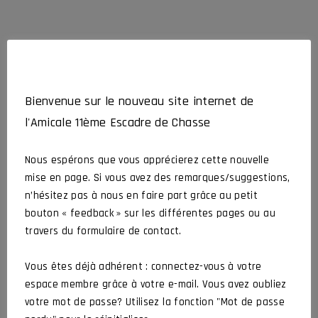
Bienvenue sur le nouveau site internet de
l'Amicale 11ème Escadre de Chasse
DERNIÈRES ACTUALITÉS
Nous espérons que vous apprécierez cette nouvelle
mise en page. Si vous avez des remarques/suggestions,
« RES NON VERBA » # 82
n’hésitez pas à nous en faire part grâce au petit
bouton « feedback » sur les différentes pages ou au
CROCHARD Jean-Luc
26 juillet 2026
Actualités
Article
travers du formulaire de contact.
Vous êtes déjà adhérent : connectez-vous à votre
Hommage à Bernard et Stéphane
espace membre grâce à votre e-mail. Vous avez oubliez
votre mot de passe? Utilisez la fonction "Mot de passe
CROCHARD Jean-Luc
2 juillet 2026