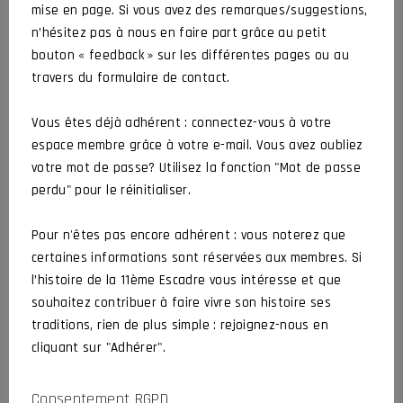
mise en page. Si vous avez des remarques/suggestions,
n’hésitez pas à nous en faire part grâce au petit
DERNIÈRES ACTUALITÉS
bouton « feedback » sur les différentes pages ou au
travers du formulaire de contact.
« RES NON VERBA » # 82
Vous êtes déjà adhérent : connectez-vous à votre
CROCHARD Jean-Luc
26 juillet 2026
espace membre grâce à votre e-mail. Vous avez oubliez
Actualités
Article
votre mot de passe? Utilisez la fonction "Mot de passe
perdu" pour le réinitialiser.
Hommage à Bernard et Stéphane
Pour n'êtes pas encore adhérent : vous noterez que
CROCHARD Jean-Luc
2 juillet 2026
certaines informations sont réservées aux membres. Si
Actualités
Organisé par l’amicale
l’histoire de la 11ème Escadre vous intéresse et que
souhaitez contribuer à faire vivre son histoire ses
traditions, rien de plus simple : rejoignez-nous en
AG 2026 de l’Amicale
cliquant sur "Adhérer".
CROCHARD Jean-Luc
5 juin 2026
Actualités
Assemblée Générale
Consentement RGPD