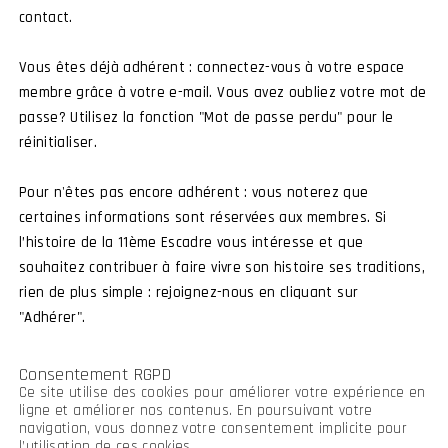
contact.
re
Devenir membre
Vous êtes déjà adhérent : connectez-vous à votre espace
membre grâce à votre e-mail. Vous avez oubliez votre mot de
passe? Utilisez la fonction "Mot de passe perdu" pour le
réinitialiser.
Pour n'êtes pas encore adhérent : vous noterez que
certaines informations sont réservées aux membres. Si
WHATSAPP
E-MAIL
l’histoire de la 11ème Escadre vous intéresse et que
souhaitez contribuer à faire vivre son histoire ses traditions,
ARTICLE SUIVANT
rien de plus simple : rejoignez-nous en cliquant sur
« RES NON VERBA » # 80
"Adhérer".
Consentement RGPD
Luc
Ce site utilise des cookies pour améliorer votre expérience en
ligne et améliorer nos contenus. En poursuivant votre
navigation, vous donnez votre consentement implicite pour
3 à 1985, puis au 1/11 de 1985 à 1990. Drille de la
l’utilisation de ces cookies.