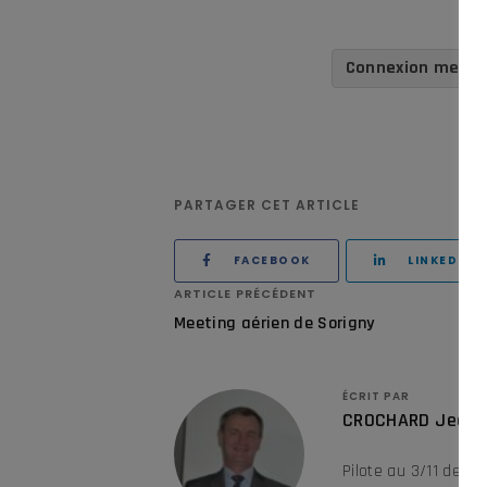
Connexion memb
PARTAGER CET ARTICLE
FACEBOOK
LINKEDIN
ARTICLE PRÉCÉDENT
Meeting aérien de Sorigny
ÉCRIT PAR
CROCHARD Jean-
Pilote au 3/11 de 198