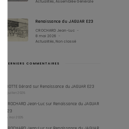
Actualités
Assemblée Générale
Renaissance du JAGUAR E23
CROCHARD Jean-Luc
8 mai 2026
Actualités
Non classé
DERNIERS COMMENTAIRES
RIOTTE Gérard
sur
Renaissance du JAGUAR E23
1 juillet 2026
CROCHARD Jean-Luc
sur
Renaissance du JAGUAR
E23
16 mai 2026
CROCHARD Jean-Luc
sur
Renaissance du JAGUAR