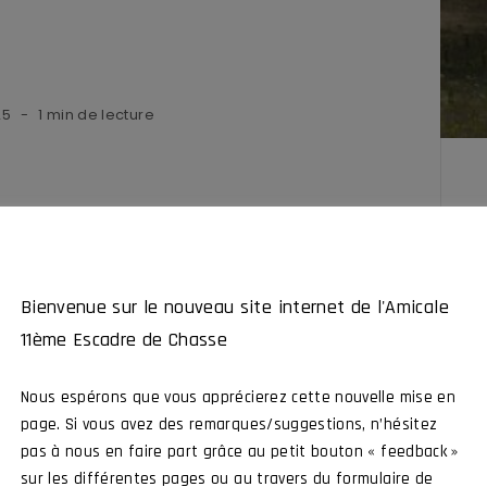
25
1 min de lecture
Bienvenue sur le nouveau site internet de l'Amicale
11ème Escadre de Chasse
 réservé aux membres
Nous espérons que vous apprécierez cette nouvelle mise en
 Chasse, intéragissez avec tous nos membres et
page. Si vous avez des remarques/suggestions, n’hésitez
z à nos évènements
pas à nous en faire part grâce au petit bouton « feedback »
sur les différentes pages ou au travers du formulaire de