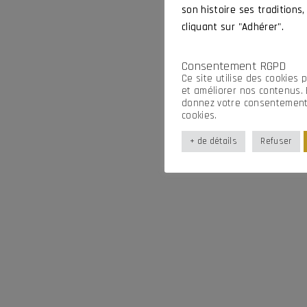
son histoire ses traditions,
cliquant sur "Adhérer".
Consentement RGPD
Ce site utilise des cookies 
et améliorer nos contenus. 
donnez votre consentement i
cookies.
+ de détails
Refuser