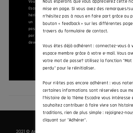
ème
Nous espérons que vous apprécierez cette no
Vous servez ou avez appartenu à la 11
Escadre de Chasse, ou à l’une des unités
mise en page. Si vous avez des remarques/su
héritières de ses traditions, ou vous êtes
n’hésitez pas à nous en faire part grâce au p
un sympathisant souhaitant mettre sa
bouton « feedback » sur les différentes pag
passion au service des valeurs défendues
travers du formulaire de contact.
par l’Amicale et vous souhaitez en
devenir membre.
Vous êtes déjà adhérent : connectez-vous à 
espace membre grâce à votre e-mail. Vous av
ADHÉRER
votre mot de passe? Utilisez la fonction "Mo
perdu" pour le réinitialiser.
Pour n'êtes pas encore adhérent : vous note
certaines informations sont réservées aux m
l’histoire de la 11ème Escadre vous intéresse
souhaitez contribuer à faire vivre son histoir
traditions, rien de plus simple : rejoignez-nou
cliquant sur "Adhérer".
2021 © Amicale 11 ·
Politique de confidentialité
·