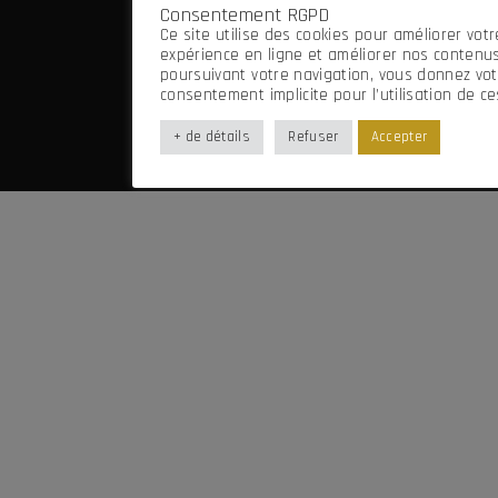
Consentement RGPD
Mentions légales
Ce site utilise des cookies pour améliorer votr
Imaginé par Frenchify
expérience en ligne et améliorer nos contenus
poursuivant votre navigation, vous donnez vot
consentement implicite pour l’utilisation de ce
+ de détails
Refuser
Accepter