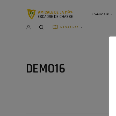
L’AMICALE
MAGAZINES
DEMO16