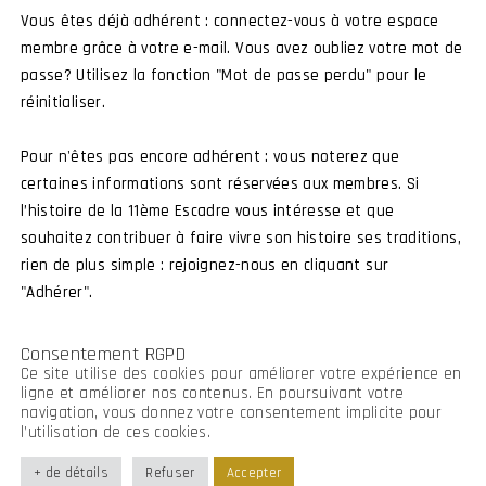
Vous êtes déjà adhérent : connectez-vous à votre espace
membre grâce à votre e-mail. Vous avez oubliez votre mot de
passe? Utilisez la fonction "Mot de passe perdu" pour le
réinitialiser.
Pour n'êtes pas encore adhérent : vous noterez que
certaines informations sont réservées aux membres. Si
021 © Amicale 11 ·
Politique de confidentialité
·
Mentions légal
Imaginé par Frenchify
l’histoire de la 11ème Escadre vous intéresse et que
souhaitez contribuer à faire vivre son histoire ses traditions,
rien de plus simple : rejoignez-nous en cliquant sur
"Adhérer".
Consentement RGPD
Ce site utilise des cookies pour améliorer votre expérience en
ligne et améliorer nos contenus. En poursuivant votre
navigation, vous donnez votre consentement implicite pour
l’utilisation de ces cookies.
+ de détails
Refuser
Accepter