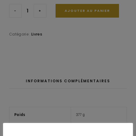
-
+
AJOUTER AU PANIER
Catégorie :
Livres
INFORMATIONS COMPLÉMENTAIRES
Poids
377 g