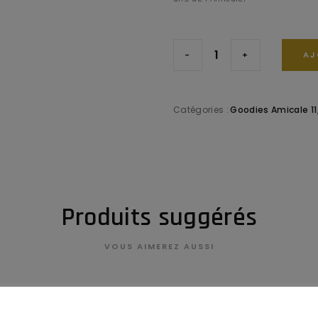
-
+
AJ
Catégories :
Goodies Amicale 11
Produits suggérés
VOUS AIMEREZ AUSSI