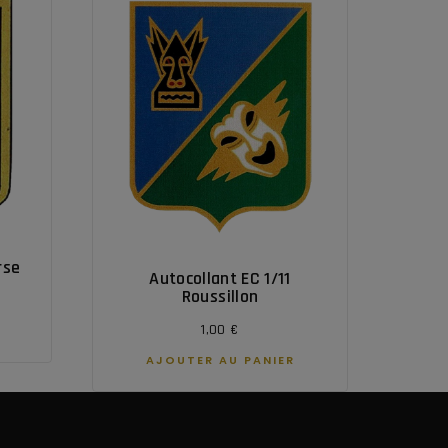
rse
Autocollant EC 1/11
Roussillon
1,00
€
AJOUTER AU PANIER