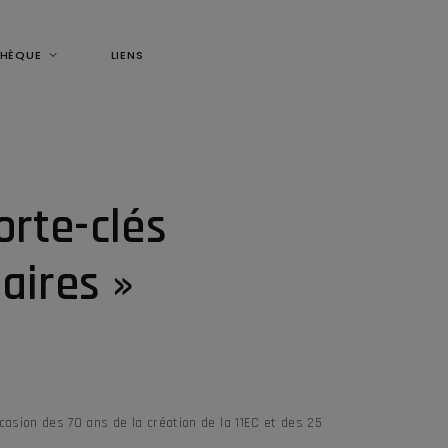
THÈQUE
LIENS
rte-clés
aires »
casion des 70 ans de la création de la 11EC et des 25