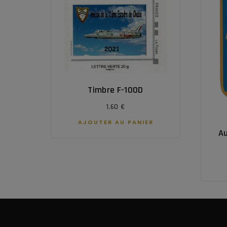
Timbre F-100D
1,60
€
AJOUTER AU PANIER
Au