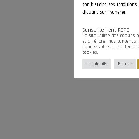
son histoire ses traditions,
cliquant sur "Adhérer".
Consentement RGPD
Ce site utilise des cookies 
et améliorer nos contenus. 
donnez votre consentement i
cookies.
+ de détails
Refuser