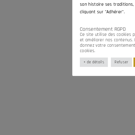
son histoire ses traditions,
cliquant sur "Adhérer".
Consentement RGPD
Ce site utilise des cookies 
et améliorer nos contenus. 
donnez votre consentement i
cookies.
+ de détails
Refuser