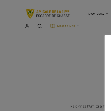
L’AMICALE
MAGAZINES
Rejoignez l'Amicale 11è