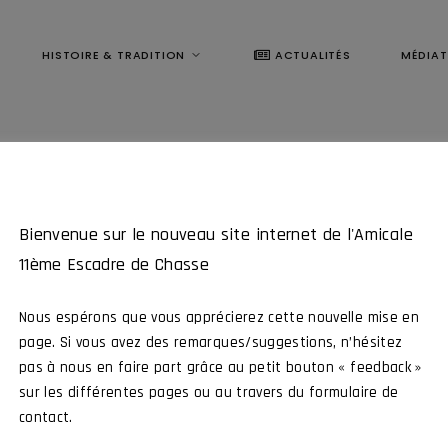
HISTOIRE & TRADITION
ACTUALITÉS
MÉDIA
Bienvenue sur le nouveau site internet de l'Amicale
11ème Escadre de Chasse
Nous espérons que vous apprécierez cette nouvelle mise en
page. Si vous avez des remarques/suggestions, n’hésitez
pas à nous en faire part grâce au petit bouton « feedback »
Ce contenu est réservé aux membres
sur les différentes pages ou au travers du formulaire de
contact.
me Escadre de Chasse, intéragissez avec tous nos membres et par