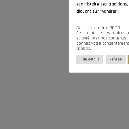
son histoire ses traditions,
cliquant sur "Adhérer".
Consentement RGPD
Ce site utilise des cookies 
et améliorer nos contenus. 
donnez votre consentement i
cookies.
+ de détails
Refuser