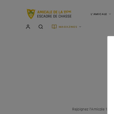
L’AMICALE
MAGAZINES
Rejoignez l'Amicale 11è