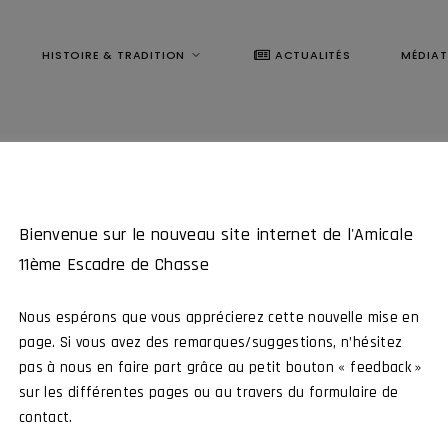
HISTOIRE & TRADITION
ACTUALITÉS
MÉDIA
Bienvenue sur le nouveau site internet de l'Amicale
11ème Escadre de Chasse
Nous espérons que vous apprécierez cette nouvelle mise en
page. Si vous avez des remarques/suggestions, n’hésitez
pas à nous en faire part grâce au petit bouton « feedback »
Ce contenu est réservé aux membres
sur les différentes pages ou au travers du formulaire de
contact.
me Escadre de Chasse, intéragissez avec tous nos membres et par