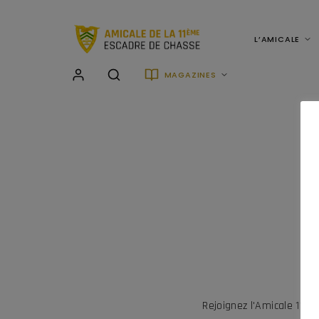
L’AMICALE
MAGAZINES
Rejoignez l'Amicale 11è