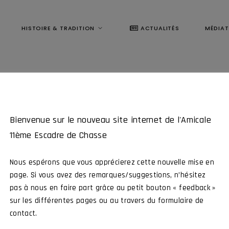
HISTOIRE & TRADITION
ACTUALITÉS
MÉDIA
Bienvenue sur le nouveau site internet de l'Amicale
11ème Escadre de Chasse
Nous espérons que vous apprécierez cette nouvelle mise en
page. Si vous avez des remarques/suggestions, n’hésitez
pas à nous en faire part grâce au petit bouton « feedback »
Ce contenu est réservé aux membres
sur les différentes pages ou au travers du formulaire de
contact.
me Escadre de Chasse, intéragissez avec tous nos membres et par