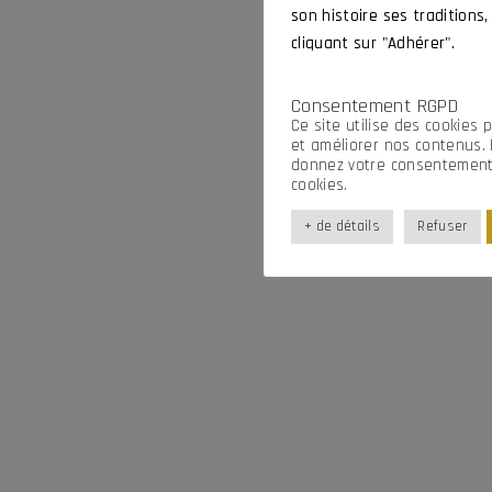
son histoire ses traditions,
cliquant sur "Adhérer".
Consentement RGPD
Ce site utilise des cookies 
et améliorer nos contenus. 
donnez votre consentement i
cookies.
+ de détails
Refuser