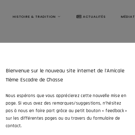
HISTOIRE & TRADITION
ACTUALITÉS
MÉDIA
Bienvenue sur le nouveau site internet de l'Amicale
11ème Escadre de Chasse
Nous espérons que vous apprécierez cette nouvelle mise en
page. Si vous avez des remarques/suggestions, n’hésitez
pas à nous en faire part grâce au petit bouton « feedback »
Ce contenu est réservé aux membres
sur les différentes pages ou au travers du formulaire de
contact.
me Escadre de Chasse, intéragissez avec tous nos membres et par