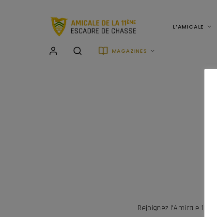
L’AMICALE
MAGAZINES
Rejoignez l'Amicale 11è