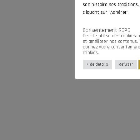
son histoire ses traditions,
cliquant sur "Adhérer".
Consentement RGPD
Ce site utilise des cookies 
et améliorer nos contenus. 
donnez votre consentement i
cookies.
+ de détails
Refuser