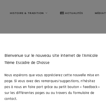
HISTOIRE & TRADITION
ACTUALITÉS
MÉDIA
Bienvenue sur le nouveau site internet de l'Amicale
11ème Escadre de Chasse
Nous espérons que vous apprécierez cette nouvelle mise en
page. Si vous avez des remarques/suggestions, n’hésitez
pas à nous en faire part grâce au petit bouton « feedback »
Ce contenu est réservé aux membres
sur les différentes pages ou au travers du formulaire de
contact.
me Escadre de Chasse, intéragissez avec tous nos membres et par