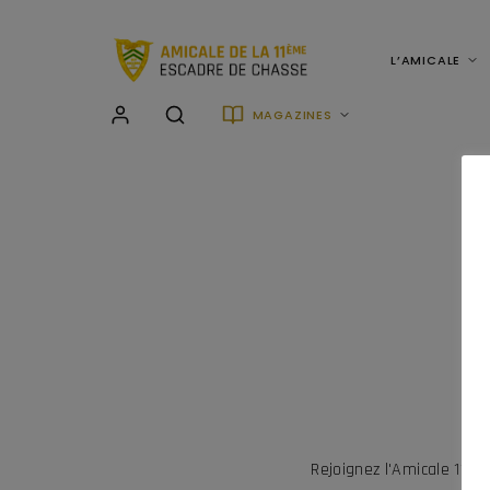
L’AMICALE
MAGAZINES
Rejoignez l'Amicale 11è