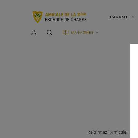
L’AMICALE
MAGAZINES
Rejoignez l'Amicale 11è