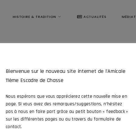
HISTOIRE & TRADITION
ACTUALITÉS
MÉDIA
Bienvenue sur le nouveau site internet de l'Amicale
11ème Escadre de Chasse
Nous espérons que vous apprécierez cette nouvelle mise en
page. Si vous avez des remarques/suggestions, n’hésitez
pas à nous en faire part grâce au petit bouton « feedback »
Ce contenu est réservé aux membres
sur les différentes pages ou au travers du formulaire de
contact.
me Escadre de Chasse, intéragissez avec tous nos membres et par