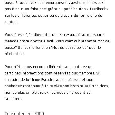
page. Si vous avez des remarques/suggestions, n’hésitez
Rejoi
pas à nous en faire part grâce au petit bouton « feedback »
sur les différentes pages ou au travers du formulaire de
contact.
Tous ensemble
l’Esprit et 
Vous êtes déjà adhérent : connectez-vous à votre espace
membre grâce à votre e-mail. Vous avez oubliez votre mot de
Vous servez ou a
passe? Utilisez la fonction "Mot de passe perdu" pour le
Chasse, ou à l’
réinitialiser.
traditions, ou v
mettre sa passion
Pour n'êtes pas encore adhérent : vous noterez que
l’Amicale et vous
certaines informations sont réservées aux membres. Si
l’histoire de la 11ème Escadre vous intéresse et que
souhaitez contribuer à faire vivre son histoire ses traditions,
rien de plus simple : rejoignez-nous en cliquant sur
"Adhérer".
Consentement RGPD