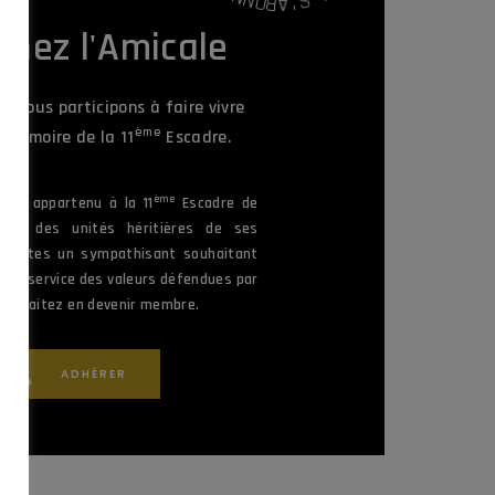
N
'
A
O
B
gnez l'Amicale
, nous participons à faire vivre
ème
la Mémoire de la 11
Escadre.
ème
vez appartenu à la 11
Escadre de
une des unités héritières de ses
ous êtes un sympathisant souhaitant
 au service des valeurs défendues par
 souhaitez en devenir membre.
ADHÉRER