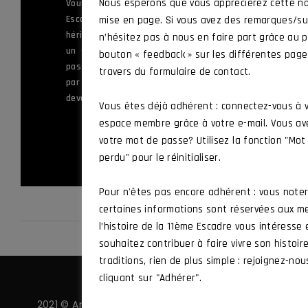
ème
Nous espérons que vous apprécierez cette no
Vous servez ou avez appartenu à la 11
Escadre de Chasse, ou à l’une des unités
mise en page. Si vous avez des remarques/su
héritières de ses traditions, ou vous êtes
n’hésitez pas à nous en faire part grâce au p
un sympathisant souhaitant mettre sa
bouton « feedback » sur les différentes pag
passion au service des valeurs défendues
travers du formulaire de contact.
par l’Amicale et vous souhaitez en
devenir membre.
Vous êtes déjà adhérent : connectez-vous à 
espace membre grâce à votre e-mail. Vous av
ADHÉRER
votre mot de passe? Utilisez la fonction "Mo
perdu" pour le réinitialiser.
Pour n'êtes pas encore adhérent : vous note
certaines informations sont réservées aux m
l’histoire de la 11ème Escadre vous intéresse
souhaitez contribuer à faire vivre son histoir
traditions, rien de plus simple : rejoignez-nou
cliquant sur "Adhérer".
2021 © Amicale 11 ·
Politique de confidentialité
·