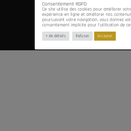
Consentement RGPD
Mentions légales
Ce site utilise des cookies pour améliorer votr
Imaginé par Frenchify
expérience en ligne et améliorer nos contenus
poursuivant votre navigation, vous donnez vot
consentement implicite pour l’utilisation de ce
+ de détails
Refuser
Accepter