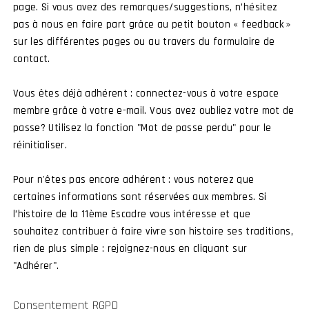
page. Si vous avez des remarques/suggestions, n’hésitez
Rejoi
pas à nous en faire part grâce au petit bouton « feedback »
sur les différentes pages ou au travers du formulaire de
contact.
Tous ensemble
l’Esprit et 
Vous êtes déjà adhérent : connectez-vous à votre espace
membre grâce à votre e-mail. Vous avez oubliez votre mot de
Vous servez ou a
passe? Utilisez la fonction "Mot de passe perdu" pour le
Chasse, ou à l’
réinitialiser.
traditions, ou v
mettre sa passion
Pour n'êtes pas encore adhérent : vous noterez que
l’Amicale et vous
certaines informations sont réservées aux membres. Si
l’histoire de la 11ème Escadre vous intéresse et que
souhaitez contribuer à faire vivre son histoire ses traditions,
rien de plus simple : rejoignez-nous en cliquant sur
"Adhérer".
Consentement RGPD