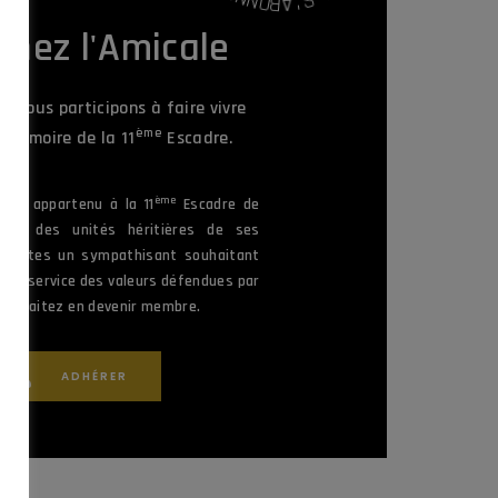
'
N
A
O
B
gnez l'Amicale
, nous participons à faire vivre
ème
la Mémoire de la 11
Escadre.
ème
vez appartenu à la 11
Escadre de
une des unités héritières de ses
ous êtes un sympathisant souhaitant
 au service des valeurs défendues par
 souhaitez en devenir membre.
ADHÉRER