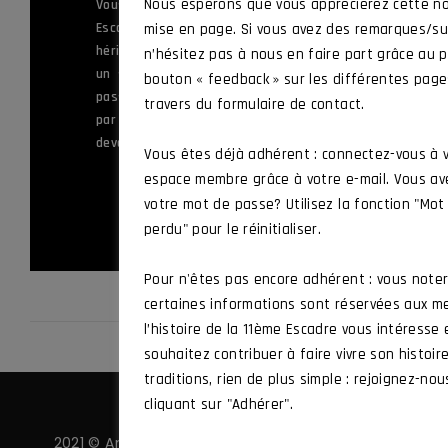
ème
Nous espérons que vous apprécierez cette no
Vous servez ou avez appartenu à la 11
Escadre de Chasse, ou à l’une des unités
mise en page. Si vous avez des remarques/su
héritières de ses traditions, ou vous êtes
n’hésitez pas à nous en faire part grâce au p
un sympathisant souhaitant mettre sa
bouton « feedback » sur les différentes pag
passion au service des valeurs défendues
travers du formulaire de contact.
par l’Amicale et vous souhaitez en
devenir membre.
Vous êtes déjà adhérent : connectez-vous à 
espace membre grâce à votre e-mail. Vous av
ADHÉRER
votre mot de passe? Utilisez la fonction "Mo
perdu" pour le réinitialiser.
Pour n'êtes pas encore adhérent : vous note
certaines informations sont réservées aux m
l’histoire de la 11ème Escadre vous intéresse
souhaitez contribuer à faire vivre son histoir
traditions, rien de plus simple : rejoignez-nou
cliquant sur "Adhérer".
2021 © Amicale 11 ·
Politique de confidentialité
·