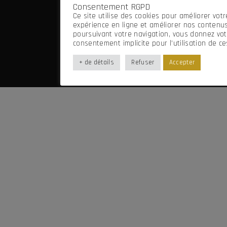
Consentement RGPD
Mentions légales
Ce site utilise des cookies pour améliorer votr
Imaginé par Frenchify
expérience en ligne et améliorer nos contenus
poursuivant votre navigation, vous donnez vot
consentement implicite pour l’utilisation de ce
+ de détails
Refuser
Accepter