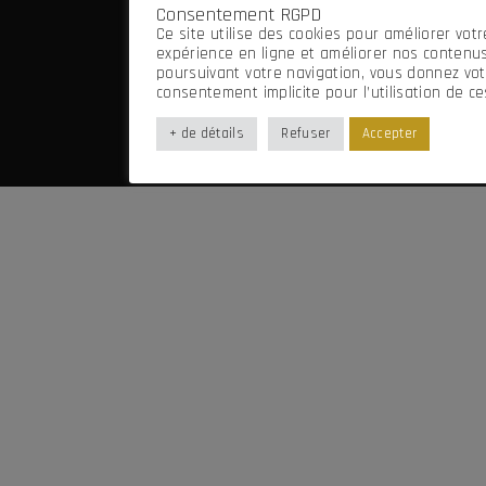
Consentement RGPD
Mentions légales
Ce site utilise des cookies pour améliorer votr
Imaginé par Frenchify
expérience en ligne et améliorer nos contenus
poursuivant votre navigation, vous donnez vot
consentement implicite pour l’utilisation de ce
+ de détails
Refuser
Accepter