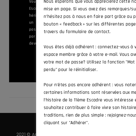
ème
Nous espérons que vous apprécierez cette no
Vous servez ou avez appartenu à la 11
Escadre de Chasse, ou à l’une des unités
mise en page. Si vous avez des remarques/su
héritières de ses traditions, ou vous êtes
n’hésitez pas à nous en faire part grâce au p
un sympathisant souhaitant mettre sa
bouton « feedback » sur les différentes pag
passion au service des valeurs défendues
travers du formulaire de contact.
par l’Amicale et vous souhaitez en
devenir membre.
Vous êtes déjà adhérent : connectez-vous à 
espace membre grâce à votre e-mail. Vous av
ADHÉRER
votre mot de passe? Utilisez la fonction "Mo
perdu" pour le réinitialiser.
Pour n'êtes pas encore adhérent : vous note
certaines informations sont réservées aux m
l’histoire de la 11ème Escadre vous intéresse
souhaitez contribuer à faire vivre son histoir
traditions, rien de plus simple : rejoignez-nou
cliquant sur "Adhérer".
2021 © Amicale 11 ·
Politique de confidentialité
·