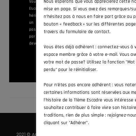
ème
Nous espérons que vous apprécierez cette no
Vous servez ou avez appartenu à la 11
Escadre de Chasse, ou à l’une des unités
mise en page. Si vous avez des remarques/su
héritières de ses traditions, ou vous êtes
n’hésitez pas à nous en faire part grâce au p
un sympathisant souhaitant mettre sa
bouton « feedback » sur les différentes pag
passion au service des valeurs défendues
travers du formulaire de contact.
par l’Amicale et vous souhaitez en
devenir membre.
Vous êtes déjà adhérent : connectez-vous à 
espace membre grâce à votre e-mail. Vous av
ADHÉRER
votre mot de passe? Utilisez la fonction "Mo
perdu" pour le réinitialiser.
Pour n'êtes pas encore adhérent : vous note
certaines informations sont réservées aux m
l’histoire de la 11ème Escadre vous intéresse
souhaitez contribuer à faire vivre son histoir
traditions, rien de plus simple : rejoignez-nou
cliquant sur "Adhérer".
2021 © Amicale 11 ·
Politique de confidentialité
·