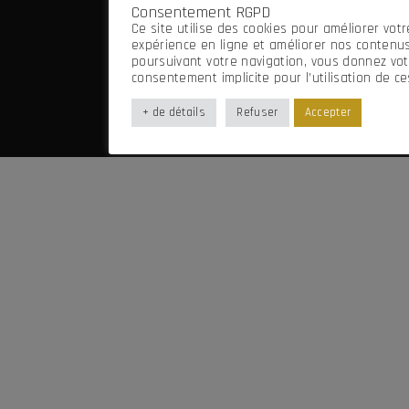
Consentement RGPD
Mentions légales
Ce site utilise des cookies pour améliorer votr
Imaginé par Frenchify
expérience en ligne et améliorer nos contenus
poursuivant votre navigation, vous donnez vot
consentement implicite pour l’utilisation de ce
+ de détails
Refuser
Accepter