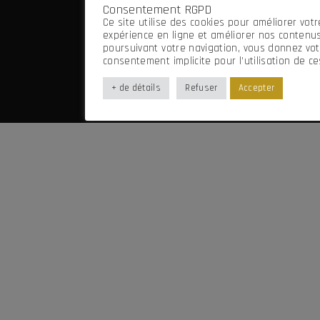
Consentement RGPD
Mentions légales
Ce site utilise des cookies pour améliorer votr
Imaginé par Frenchify
expérience en ligne et améliorer nos contenus
poursuivant votre navigation, vous donnez vot
consentement implicite pour l’utilisation de ce
+ de détails
Refuser
Accepter