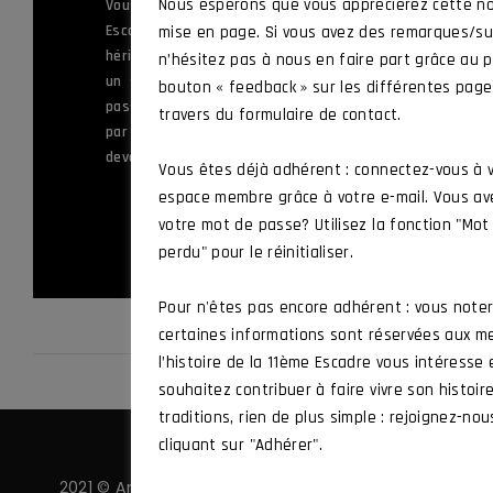
ème
Nous espérons que vous apprécierez cette no
Vous servez ou avez appartenu à la 11
Escadre de Chasse, ou à l’une des unités
mise en page. Si vous avez des remarques/su
héritières de ses traditions, ou vous êtes
n’hésitez pas à nous en faire part grâce au p
un sympathisant souhaitant mettre sa
bouton « feedback » sur les différentes pag
passion au service des valeurs défendues
travers du formulaire de contact.
par l’Amicale et vous souhaitez en
devenir membre.
Vous êtes déjà adhérent : connectez-vous à 
espace membre grâce à votre e-mail. Vous av
ADHÉRER
votre mot de passe? Utilisez la fonction "Mo
perdu" pour le réinitialiser.
Pour n'êtes pas encore adhérent : vous note
certaines informations sont réservées aux m
l’histoire de la 11ème Escadre vous intéresse
souhaitez contribuer à faire vivre son histoir
traditions, rien de plus simple : rejoignez-nou
cliquant sur "Adhérer".
2021 © Amicale 11 ·
Politique de confidentialité
·