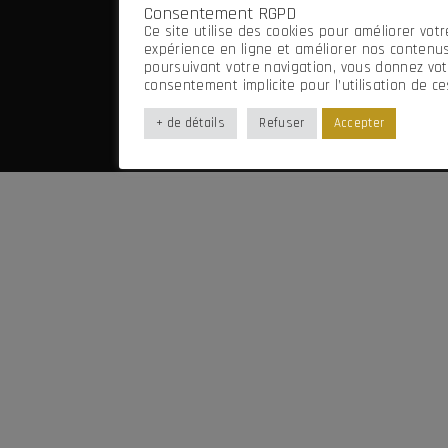
Consentement RGPD
Mentions légales
Ce site utilise des cookies pour améliorer votr
Imaginé par Frenchify
expérience en ligne et améliorer nos contenus
poursuivant votre navigation, vous donnez vot
consentement implicite pour l’utilisation de ce
+ de détails
Refuser
Accepter