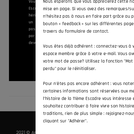
ème
Nous espérons que vous apprécierez cette no
Vous servez ou avez appartenu à la 11
Escadre de Chasse, ou à l’une des unités
mise en page. Si vous avez des remarques/su
héritières de ses traditions, ou vous êtes
n’hésitez pas à nous en faire part grâce au p
un sympathisant souhaitant mettre sa
bouton « feedback » sur les différentes pag
passion au service des valeurs défendues
travers du formulaire de contact.
par l’Amicale et vous souhaitez en
devenir membre.
Vous êtes déjà adhérent : connectez-vous à 
espace membre grâce à votre e-mail. Vous av
ADHÉRER
votre mot de passe? Utilisez la fonction "Mo
perdu" pour le réinitialiser.
Pour n'êtes pas encore adhérent : vous note
certaines informations sont réservées aux m
l’histoire de la 11ème Escadre vous intéresse
souhaitez contribuer à faire vivre son histoir
traditions, rien de plus simple : rejoignez-nou
cliquant sur "Adhérer".
2021 © Amicale 11 ·
Politique de confidentialité
·