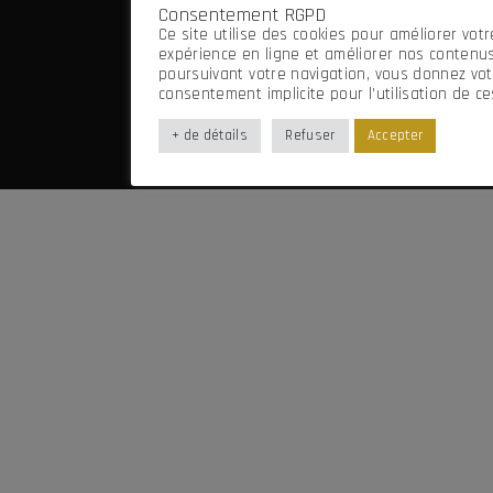
Consentement RGPD
Mentions légales
Ce site utilise des cookies pour améliorer votr
Imaginé par Frenchify
expérience en ligne et améliorer nos contenus
poursuivant votre navigation, vous donnez vot
consentement implicite pour l’utilisation de ce
+ de détails
Refuser
Accepter