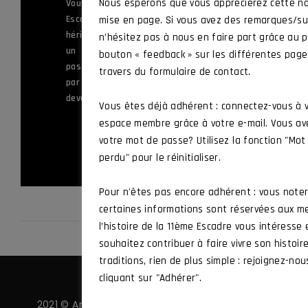
ème
Nous espérons que vous apprécierez cette no
Vous servez ou avez appartenu à la 11
Escadre de Chasse, ou à l’une des unités
mise en page. Si vous avez des remarques/su
héritières de ses traditions, ou vous êtes
n’hésitez pas à nous en faire part grâce au p
un sympathisant souhaitant mettre sa
bouton « feedback » sur les différentes pag
passion au service des valeurs défendues
travers du formulaire de contact.
par l’Amicale et vous souhaitez en
devenir membre.
Vous êtes déjà adhérent : connectez-vous à 
espace membre grâce à votre e-mail. Vous av
ADHÉRER
votre mot de passe? Utilisez la fonction "Mo
perdu" pour le réinitialiser.
Pour n'êtes pas encore adhérent : vous note
certaines informations sont réservées aux m
l’histoire de la 11ème Escadre vous intéresse
souhaitez contribuer à faire vivre son histoir
traditions, rien de plus simple : rejoignez-nou
cliquant sur "Adhérer".
2021 © Amicale 11 ·
Politique de confidentialité
·