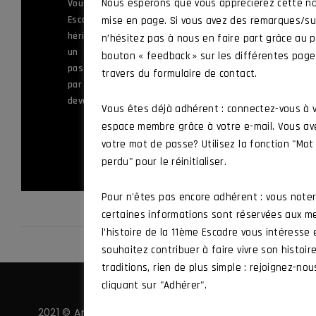
ème
Nous espérons que vous apprécierez cette no
Vous servez ou avez appartenu à la 11
Escadre de Chasse, ou à l’une des unités
mise en page. Si vous avez des remarques/su
héritières de ses traditions, ou vous êtes
n’hésitez pas à nous en faire part grâce au p
un sympathisant souhaitant mettre sa
bouton « feedback » sur les différentes pag
passion au service des valeurs défendues
travers du formulaire de contact.
par l’Amicale et vous souhaitez en
devenir membre.
Vous êtes déjà adhérent : connectez-vous à 
espace membre grâce à votre e-mail. Vous av
ADHÉRER
votre mot de passe? Utilisez la fonction "Mo
perdu" pour le réinitialiser.
Pour n'êtes pas encore adhérent : vous note
certaines informations sont réservées aux m
l’histoire de la 11ème Escadre vous intéresse
souhaitez contribuer à faire vivre son histoir
traditions, rien de plus simple : rejoignez-nou
cliquant sur "Adhérer".
2021 © Amicale 11 ·
Politique de confidentialité
·