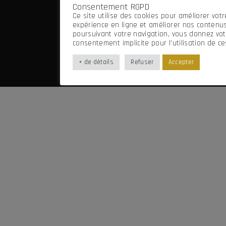
Consentement RGPD
Mentions légales
Ce site utilise des cookies pour améliorer votr
Imaginé par Frenchify
expérience en ligne et améliorer nos contenus
poursuivant votre navigation, vous donnez vot
consentement implicite pour l’utilisation de ce
+ de détails
Refuser
Accepter