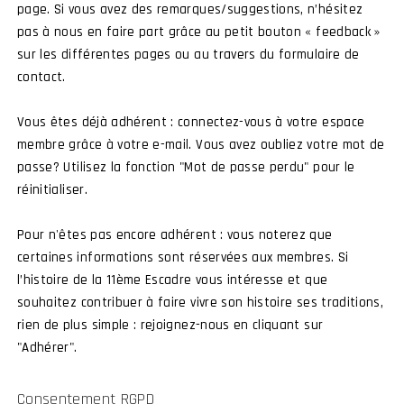
page. Si vous avez des remarques/suggestions, n’hésitez
Rejoi
pas à nous en faire part grâce au petit bouton « feedback »
sur les différentes pages ou au travers du formulaire de
contact.
Tous ensemble
l’Esprit et 
Vous êtes déjà adhérent : connectez-vous à votre espace
membre grâce à votre e-mail. Vous avez oubliez votre mot de
Vous servez ou a
passe? Utilisez la fonction "Mot de passe perdu" pour le
Chasse, ou à l’
réinitialiser.
traditions, ou v
mettre sa passion
Pour n'êtes pas encore adhérent : vous noterez que
l’Amicale et vous
certaines informations sont réservées aux membres. Si
l’histoire de la 11ème Escadre vous intéresse et que
souhaitez contribuer à faire vivre son histoire ses traditions,
rien de plus simple : rejoignez-nous en cliquant sur
"Adhérer".
Consentement RGPD