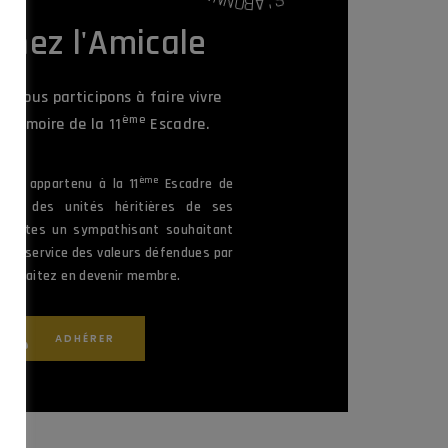
'
N
A
O
B
gnez l'Amicale
, nous participons à faire vivre
ème
la Mémoire de la 11
Escadre.
ème
vez appartenu à la 11
Escadre de
une des unités héritières de ses
ous êtes un sympathisant souhaitant
 au service des valeurs défendues par
 souhaitez en devenir membre.
ADHÉRER